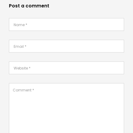
Post a comment