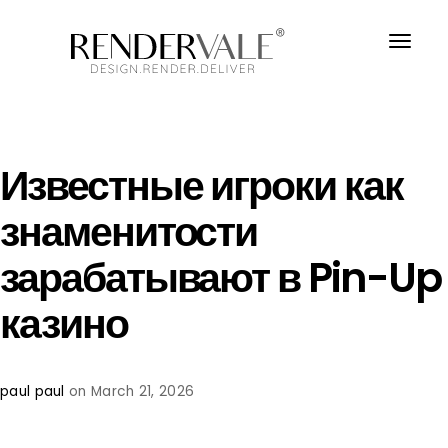
Известные игроки как
знаменитости
зарабатывают в Pin-Up
казино
paul paul
on March 21, 2026