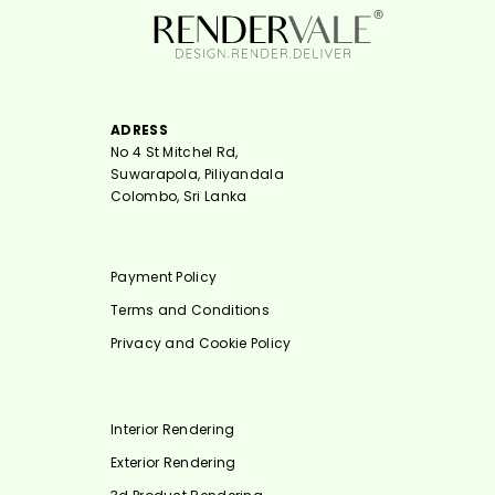
ADRESS
No 4 St Mitchel Rd,
Suwarapola, Piliyandala
Colombo, Sri Lanka
Payment Policy
Terms and Conditions
Privacy and Cookie Policy
Interior Rendering
Exterior Rendering