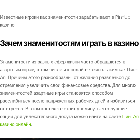
Известные игроки как знаменитости зарабатывают в Pin-Up
казино
Зачем знаменитостям играть в казино
Знаменитости из разных сфер жизни часто обращаются к
азартным играм, в том числе и к онлайн-казино, таким как Пин-
Ап. Причины этого разнообразны: от желания развлечься до
стремления увеличить свои финансовые средства. Для многих
знаменитостей азартные игры становятся способом
расслабиться после напряженных рабочих дней и избавиться
от стресса. В этом контексте стоит упомянуть, что лучшие
опции для увлекательного досуга можно найти на сайте
Пин-Ап
казино онлайн
.