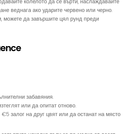
людавайте колелото да се върти, наслаждавайте
ане веднага ако ударите червено или черно.
и, можете да завършите цял рунд преди
uence
ълнителни забавяния.
зтеглят или да опитат отново.
 €5 залог на друг цвят или да останат на място