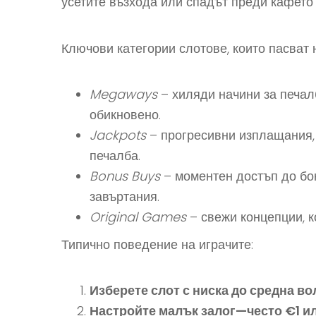
усетите възхода или спадът преди кафето 
Ключови категории слотове, които пасват 
Megaways
– хиляди начини за печалб
обикновено.
Jackpots
– прогресивни изплащания, 
печалба.
Bonus Buys
– моментен достъп до бон
завъртания.
Original Games
– свежи концепции, к
Типично поведение на играчите:
Изберете слот с ниска до средна во
Настройте малък залог—често €1 ил