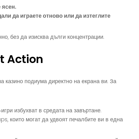
 ясен.
али да играете отново или да изтеглите
но, без да изисква дълги концентрации.
nt Action
на казино подиума директно на екрана ви. За
игри избухват в средата на завъртане.
s, които могат да удвоят печалбите ви в една