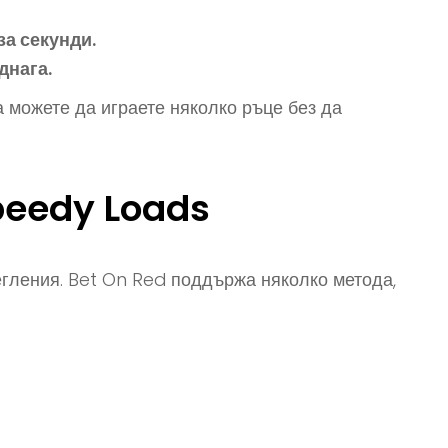
за секунди.
днага.
а можете да играете няколко ръце без да
peedy Loads
егления. Bet On Red поддържа няколко метода,