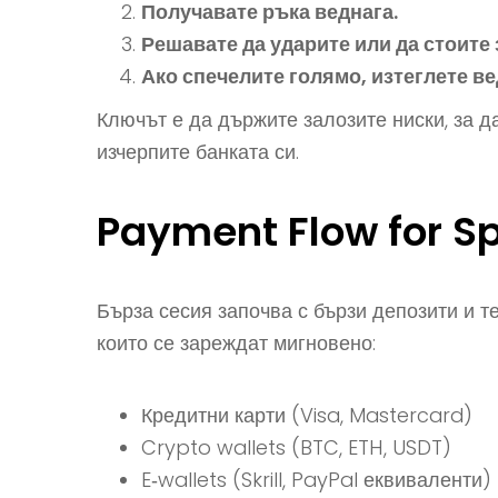
Получавате ръка веднага.
Решавате да ударите или да стоите 
Ако спечелите голямо, изтеглете ве
Ключът е да държите залозите ниски, за д
изчерпите банката си.
Payment Flow for S
Бърза сесия започва с бързи депозити и т
които се зареждат мигновено:
Кредитни карти (Visa, Mastercard)
Crypto wallets (BTC, ETH, USDT)
E‑wallets (Skrill, PayPal еквиваленти)