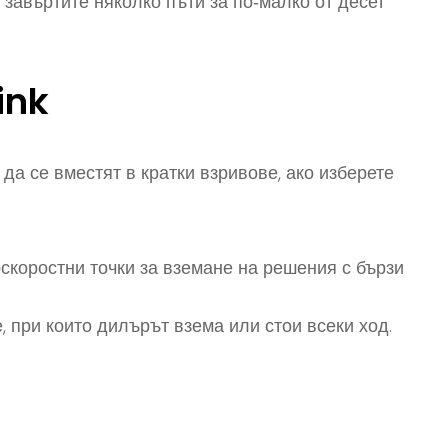
 завъртите няколко пъти за по‑малко от десет
ink
да се вместят в кратки взривове, ако изберете
скоростни точки за вземане на решения с бързи
, при които дилърът взема или стои всеки ход.